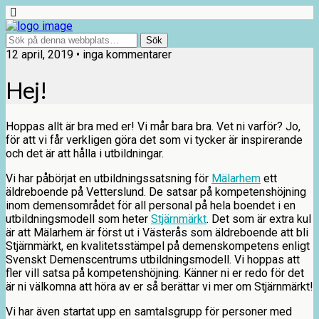
12 april, 2019 • inga kommentarer
Hej!
Hoppas allt är bra med er! Vi mår bara bra. Vet ni varför? Jo,
för att vi får verkligen göra det som vi tycker är inspirerande
och det är att hålla i utbildningar.
Vi har påbörjat en utbildningssatsning för
Mälarhem
ett
äldreboende på Vetterslund. De satsar på kompetenshöjning
inom demensområdet för all personal på hela boendet i en
utbildningsmodell som heter
Stjärnmärkt
. Det som är extra kul
är att Mälarhem är först ut i Västerås som äldreboende att bli
Stjärnmärkt, en kvalitetsstämpel på demenskompetens enligt
Svenskt Demenscentrums utbildningsmodell. Vi hoppas att
fler vill satsa på kompetenshöjning. Känner ni er redo för det
är ni välkomna att höra av er så berättar vi mer om Stjärnmärkt!
Vi har även startat upp en samtalsgrupp för personer med