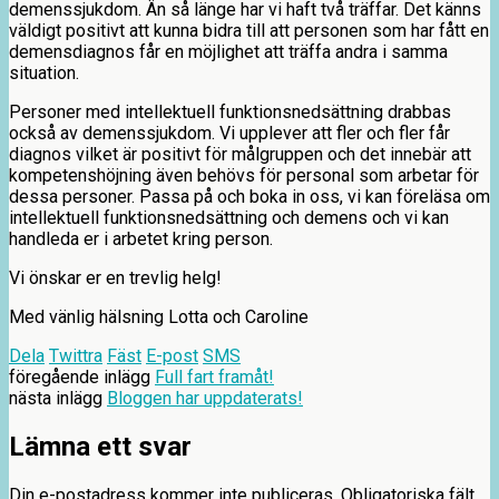
demenssjukdom. Än så länge har vi haft två träffar. Det känns
väldigt positivt att kunna bidra till att personen som har fått en
demensdiagnos får en möjlighet att träffa andra i samma
situation.
Personer med intellektuell funktionsnedsättning drabbas
också av demenssjukdom. Vi upplever att fler och fler får
diagnos vilket är positivt för målgruppen och det innebär att
kompetenshöjning även behövs för personal som arbetar för
dessa personer. Passa på och boka in oss, vi kan föreläsa om
intellektuell funktionsnedsättning och demens och vi kan
handleda er i arbetet kring person.
Vi önskar er en trevlig helg!
Med vänlig hälsning Lotta och Caroline
Dela
Twittra
Fäst
E-post
SMS
föregående inlägg
Full fart framåt!
nästa inlägg
Bloggen har uppdaterats!
Lämna ett svar
Din e-postadress kommer inte publiceras.
Obligatoriska fält