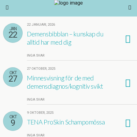
22 JANUARI, 2026
JAN
22
Demensbibblan – kunskap du
alltid har med dig
INGA SVAR
27 OKTOBER, 2025
OKT
27
Minnesvisning för de med
demensdiagnos/kognitiv svikt
INGA SVAR
9 OKTOBER, 2025
OKT
9
TENA ProSkin Schampomössa
INGA SVAR