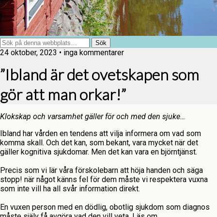
24 oktober, 2023 • inga kommentarer
”Ibland är det ovetskapen som
gör att man orkar!”
Klokskap och varsamhet gäller för och med den sjuke…
Ibland har vården en tendens att vilja informera om vad som
komma skall. Och det kan, som bekant, vara mycket när det
gäller kognitiva sjukdomar. Men det kan vara en björntjänst.
Precis som vi lär våra förskolebarn att höja handen och säga
stopp! när något känns fel för dem måste vi respektera vuxna
som inte vill ha all svår information direkt.
En vuxen person med en dödlig, obotlig sjukdom som diagnos
måste själv få avgöra vad den vill veta. Läs om