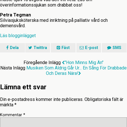
överinformationssjukan som drabbat oss!
Petra Tegman
Silviasjuksköterska med inriktning på palliativ vård och
demensvård.
Läs blogginlägget
Dela
Twittra
Fäst
E-post
SMS
Föregående Inlägg
"Hon Minns Mig Än"
Nästa Inlägg
Musiken Som Aldrig Går Ur... En Sång För Drabbade
Och Deras Nära!
Lämna ett svar
Din e-postadress kommer inte publiceras.
Obligatoriska fält är
märkta
*
Kommentar
*