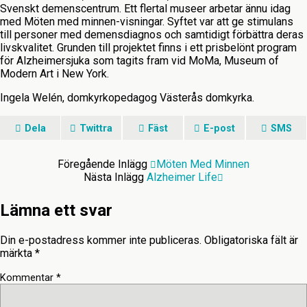
Svenskt demenscentrum. Ett flertal museer arbetar ännu idag
med Möten med minnen-visningar. Syftet var att ge stimulans
till personer med demensdiagnos och samtidigt förbättra deras
livskvalitet. Grunden till projektet finns i ett prisbelönt program
för Alzheimersjuka som tagits fram vid MoMa, Museum of
Modern Art i New York.
Ingela Welén, domkyrkopedagog Västerås domkyrka.
Dela
Twittra
Fäst
E-post
SMS
Föregående Inlägg
Möten Med Minnen
Nästa Inlägg
Alzheimer Life
Lämna ett svar
Din e-postadress kommer inte publiceras.
Obligatoriska fält är
märkta
*
Kommentar
*