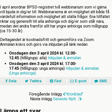
I april anordnar BPSD-registret två webbinarium som vi gärna
vill bjuda in dig/er till. Webbinarierna är en möjlighet att både få
värdefull information och möjlighet att ställa frågor. Ena tillfället
riktar sig generellt till alla anhöriga och dig/er som står nära,
medan det andra framför allt har yngre anhöriga som målgrupp
(ca 15-30 år).
Deltagandet är kostnadsfritt och genomförs via Zoom.
Anmälan krävs och görs via inbjudan på länk nedan.
Onsdagen den 3 april 2024 kl. 12.00-
12.45
(Målgrupp: alla)
Inbjudan & anmälan
Onsdagen den 3 april 2024 kl. 17.00-
17.45
(Målgrupp: unga anhöriga)
Inbjudan & anmälan
(Unga anhöriga)
Dela
Twittra
Fäst
E-post
SMS
Föregående Inlägg
"Kronblad"
Nästa Inlägg
Senaste Nytt…!
Lämna ett svar