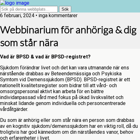
6 februari, 2024 • inga kommentarer
Webbinarium för anhöriga & dig
som står nära
Vad är BPSD & vad är BPSD-registret?
Sjukdom förändrar livet och det kan vara utmanande när ens
närstående drabbas av Beteendemässiga och Psykiska
Symtom vid Demenssjukdom (BPSD). BPSD-registret är ett
nationellt kvalitetsregister som bidrar till att vård- och
omsorgspersonal aktivt kan arbeta för en bättre
individanpassad vård med fokus på ökad livskvalitet och
minskat lidande genom individuella och personcentrerade
vårdåtgärder.
Du som är anhörig eller som står nära en person som drabbas
av en kognitiv sjukdom/demenssjukdom har en viktig roll, då du
troligtvis har god kännedom om din närståendes vanor, behov
och erfarenheter i livet.